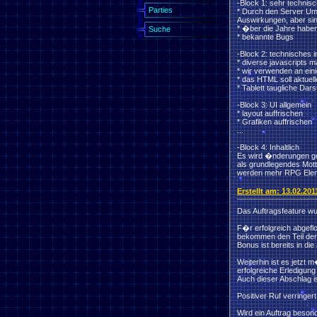
-Block 1: sehr technis
Parties
* Durch den Server Umzu
Auswirkungen, aber sind 
* �ber die Jahre haben
Suche
* bekannte Bugs
-Block 2: technisches 
* diverse javascripts m
* wir verwenden an ei
* das HTML soll aktue
* Tablett taugliche Dars
-Block 3: UI allgemein
* layout auffrischen
* Grafiken auffrischen
...
-Block 4: Inhaltlich
Es wird �nderungen ge
als grundlegendes Mott
werden mehr RPG Elem
Erstellt am: 13.02.201
Das Auftragsfeature wu
F�r erfolgreich abgefl
bekommen den Teil der
Bonus ist bereits in di
Weiterhin ist es jetzt
erfolgreiche Erledigun
Auch dieser Abschlag is
Positiver Ruf verringer
Wird ein Auftrag beson