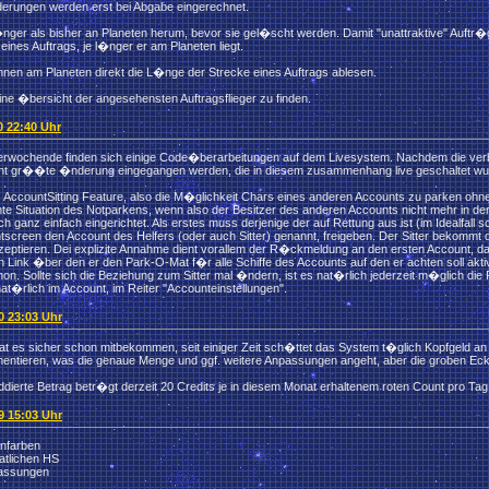
erungen werden erst bei Abgabe eingerechnet.
�nger als bisher an Planeten herum, bevor sie gel�scht werden. Damit "unattraktive" Auftr�g
eines Auftrags, je l�nger er am Planeten liegt.
nen am Planeten direkt die L�nge der Strecke eines Auftrags ablesen.
eine �bersicht der angesehensten Auftragsflieger zu finden.
0 22:40 Uhr
erwochende finden sich einige Code�berarbeitungen auf dem Livesystem. Nachdem die verbl
eicht gr��te �nderung eingegangen werden, die in diesem zusammenhang live geschaltet wu
as AccountSitting Feature, also die M�glichkeit Chars eines anderen Accounts zu parken ohne
te Situation des Notparkens, wenn also der Besitzer des anderen Accounts nicht mehr in der
lich ganz einfach eingerichtet. Als erstes muss derjenige der auf Rettung aus ist (im Idealfal
ntscreen den Account des Helfers (oder auch Sitter) genannt, freigeben. Der Sitter bekommt
zeptieren. Dei explizite Annahme dient vorallem der R�ckmeldung an den ersten Account, d
in Link �ber den er den Park-O-Mat f�r alle Schiffe des Accounts auf den er achten soll akti
hon. Sollte sich die Beziehung zum Sitter mal �ndern, ist es nat�rlich jederzeit m�glich di
 nat�rlich im Account, im Reiter "Accounteinstellungen".
10 23:03 Uhr
at es sicher schon mitbekommen, seit einiger Zeit sch�ttet das System t�glich Kopfgeld an d
ntieren, was die genaue Menge und ggf. weitere Anpassungen angeht, aber die groben Eckd
dierte Betrag betr�gt derzeit 20 Credits je in diesem Monat erhaltenem roten Count pro Tag .
09 15:03 Uhr
nfarben
atlichen HS
passungen