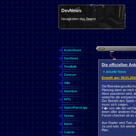
DevNews
Neuigkeiten des Teams
ActionNews
DevNews
Die offiziellen 
Smalltalk
« aktuelle News
Zentrum
Erstellt am: 09.01.20
Hilfe
Die Betreibergesellscha
Planung dann an mich �
Ideenbox
Abos passieren wird, a
weiterhin die entspre
RPG
Der Betrieb des Spiels 
muss sich zeigen.
SpaceRaceLiga
F�r uns alle der wicht
einen oder anderen Ruc
Forum checken ob es w
Stories
Aus Raider wird Twix u
Markt
Ja und nein. Ich werde
Plan.
Galerie