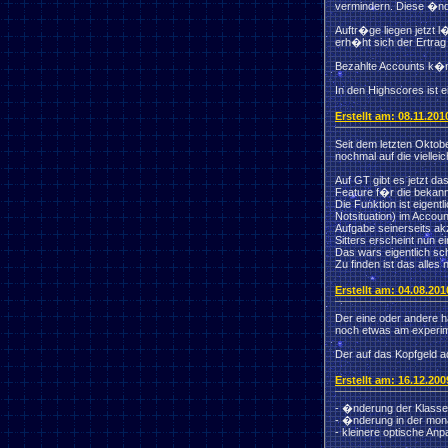
vermindern. Diese �nd
Auftr�ge liegen jetzt l
erh�ht sich der Ertrag 
Bezahlte Accounts k�n
In den Highscores ist 
Erstellt am: 08.11.201
Seit dem letzten Oktob
nochmal auf die viell
Auf GT gibt es jetzt d
Feature f�r die bekann
Die Funktion ist eigent
Notsituation) im Accou
Aufgabe seinerseits ak
Sitters erscheint nun e
Das wars eigentlich sc
Zu finden ist das alles
Erstellt am: 04.08.20
Der eine oder andere h
noch etwas am experime
Der auf das Kopfgeld ad
Erstellt am: 16.12.20
- �nderung der Klasse
- �nderung in der mon
- kleinere optische An