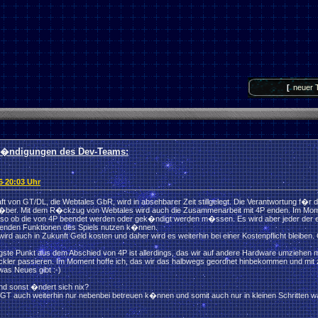
[
neuer 
Ank�ndigungen des Dev-Teams:
16 20:03 Uhr
ft von GT/DL, die Webtales GbR, wird in absehbarer Zeit stillgelegt. Die Verantwortung f�r 
ber. Mit dem R�ckzug von Webtales wird auch die Zusammenarbeit mit 4P enden. Im Moment 
lso ob die von 4P beendet werden oder gek�ndigt werden m�ssen. Es wird aber jeder der e
chenden Funktionen des Spiels nutzen k�nnen.
wird auch in Zukunft Geld kosten und daher wird es weiterhin bei einer Kostenpflicht bleiben.
igste Punkt aus dem Abschied von 4P ist allerdings, das wir auf andere Hardware umziehen
kler passieren. Im Moment hoffe ich, das wir das halbwegs geordnet hinbekommen und mit 
as Neues gibt :-)
nd sonst �ndert sich nix?
 GT auch weiterhin nur nebenbei betreuen k�nnen und somit auch nur in kleinen Schritten 