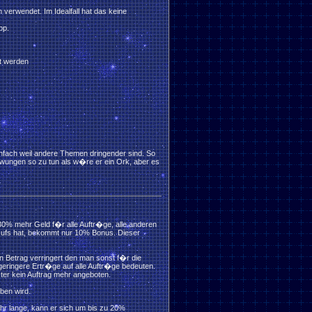
 verwendet. Im Idealfall hat das keine
pp.
lt werden
nfach weil andere Themen dringender sind. So
zwungen so zu tun als w�re er ein Ork, aber es
30% mehr Geld f�r alle Auftr�ge, alle anderen
Rufs hat, bekommt nur 10% Bonus. Dieser
n Betrag verringert den man sonst f�r die
eringere Ertr�ge auf alle Auftr�ge bedeuten.
kter kein Auftrag mehr angeboten.
oben wird.
hr lange, kann er sich um bis zu 20%