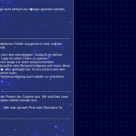
e nicht einfach nur l�nger ignoriert werden,
iebenen Fehler ausgemerzt sind, soll hier
rde.
 sich dort einzuloggen. Gedacht ist dieses
 Lage ist seine Chars zu parken.
l schon lange vor einer entsprechenden
 daraufhin eine Benachrichtigung und muss diese
a� alles geklappt hat. Im Accountscreen des
vieren kann.
e Parkberechtigung auch wieder zu entziehen.
ie Piraten der Galaxie aus. Wir sind hier zwar
aten stehen bereits fest.
. falls man gerade Pirat oder Marodeur ist.