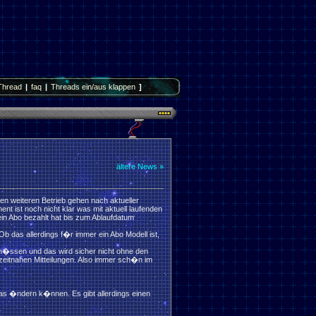
Thread
|
faq
|
Threads ein/aus klappen
]
ältere News »
den weiteren Betrieb gehen nach aktueller
ist noch nicht klar was mit aktuell laufenden
in Abo bezahlt hat bis zum Ablaufdatum
 Ob das allerdings f�r immer ein Abo Modell ist,
 m�ssen und das wird sicher nicht ohne den
zeitnahen Mitteilungen. Also immer sch�n im
was �ndern k�nnen. Es gibt allerdings einen