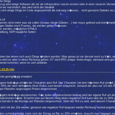
che Dinge
g wird einige Software die wir als Infrastruktur nutzen ersetzt oder in einer neueren Version
wir mal ehrlich, das wird nicht der Idealfall
 sich einige Dinge im Code angesammelt die mal weg m�ssen .. nicht genutzte Dateien etc.
im UI
achen nicht mehr was sie sollen (Avatar, lokale Dateien .. ) hier muss gefixed und entr�mpe
nigen Stellen noch Frames, die werden gehen m�ssen
ller werden, m�glichst HTML5
tellung, hDPI taugliche Seiten
ben bei denen sich auch Dinge �ndern werden. Was genau ist mir derzeit noch zu fr�h, ei
o wird es aber in diese Richtung gehen: GT wird RPG artiger. Keine Angst, niemand wird ge
ente kommen, wenn es sich anbietet.
1 23:25 Uhr
rde geringf�gig erweitert:
ogene Auftr�ge erh�lt der Charakter jetzt Ruf. Der Charakter mit dem h�chten Ruf erh�lt 
 30% der dem Verh�ltnis ihres Rufes zum besten entspricht. Jemand der also nur 1/3 des 
e am Planeten angezeigten Preise eingerechnet.
 m�glich Auftr�ge abzubrechen. F�r jeden abgebrochenen Auftrag wird der eigene Ruf um de
g bekommen h�tte. Erreicht man auf diesem Weg einen negativen Ruf kann dies bis zu 30% g
t bereits in die Anzeige am Planeten eingerechnet. Sinkt der Ruf zu weit, wird diesem Chara
t sich mit der Zeit wieder, genauso wie negativer Ruf langsam wieder Richtung neutral angeh
ders schnell erledigt, kann sich der Ertrag um bis zu 20% erh�hen, braucht man dagegen se