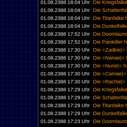
01.08.2388 18:04 Uhr
Die Kriegsfalke
01.08.2388 18:04 Uhr
Die Schattenfa
01.08.2388 18:04 Uhr
Die Titanfalke 
01.08.2388 18:04 Uhr
Die Dunkelfalk
01.08.2388 17:52 Uhr
Die Doomlaunch
01.08.2388 17:52 Uhr
Die Painkiller 
01.08.2388 17:30 Uhr
Die =Zadkie|= 
01.08.2388 17:30 Uhr
Die =Nanae|= h
01.08.2388 17:30 Uhr
Die =Nurie|= h
01.08.2388 17:30 Uhr
Die =Camae|= h
01.08.2388 17:30 Uhr
Die =Rachie|= 
01.08.2388 17:29 Uhr
Die Kriegsfalke
01.08.2388 17:29 Uhr
Die Schattenfa
01.08.2388 17:29 Uhr
Die Titanfalke 
01.08.2388 17:29 Uhr
Die Dunkelfalk
01.08.2388 17:23 Uhr
Die Doomlaunch