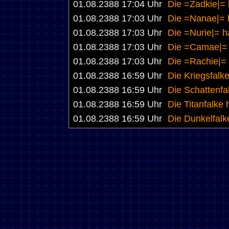
01.08.2388 17:04 Uhr
Die =Zadkie|= 
01.08.2388 17:03 Uhr
Die =Nanae|= h
01.08.2388 17:03 Uhr
Die =Nurie|= h
01.08.2388 17:03 Uhr
Die =Camae|= h
01.08.2388 17:03 Uhr
Die =Rachie|= 
01.08.2388 16:59 Uhr
Die Kriegsfalke
01.08.2388 16:59 Uhr
Die Schattenfa
01.08.2388 16:59 Uhr
Die Titanfalke 
01.08.2388 16:59 Uhr
Die Dunkelfalk