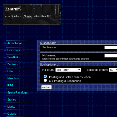
Zentrum
von Spieler zu Spieler, alles über GT
Suchanfrage
ActionNews
Suchworte:
DevNews
Nickname:
Smalltalk
nach einem bestimmten Nickname suchen
Zentrum
Suchoptionen:
in Forum:
Zeige die ersten:
Hilfe
Posting und Betreff durchsuchen
Ideenbox
nur Posting durchsuchen
RPG
SpaceRaceLiga
Stories
Markt
Galerie