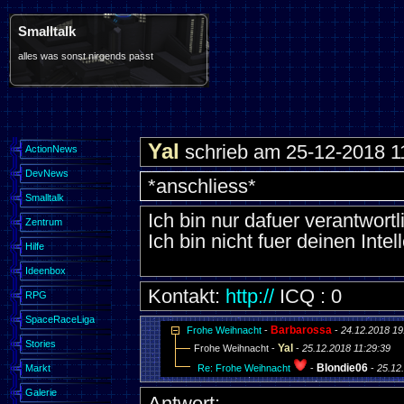
Smalltalk
alles was sonst nirgends passt
Yal
schrieb am 25-12-2018 1
ActionNews
DevNews
*anschliess*
Smalltalk
Ich bin nur dafuer verantwortl
Zentrum
Ich bin nicht fuer deinen Intel
Hilfe
Ideenbox
Kontakt:
http://
ICQ : 0
RPG
SpaceRaceLiga
Barbarossa
Frohe Weihnacht
-
-
24.12.2018 19
Stories
Yal
Frohe Weihnacht -
-
25.12.2018 11:29:39
Blondie06
Markt
Re: Frohe Weihnacht
-
-
25.12
Galerie
Antwort: