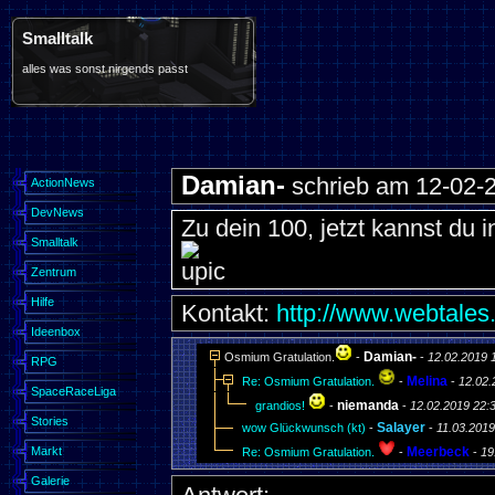
Smalltalk
alles was sonst nirgends passt
Damian-
schrieb am 12-02-2
ActionNews
DevNews
Zu dein 100, jetzt kannst du 
Smalltalk
Zentrum
Hilfe
Kontakt:
http://www.webtales
Ideenbox
Damian-
Osmium Gratulation.
-
-
12.02.2019 
RPG
Melina
Re: Osmium Gratulation.
-
-
12.02.
SpaceRaceLiga
niemanda
grandios!
-
-
12.02.2019 22:
Stories
Salayer
wow Glückwunsch (kt)
-
-
11.03.2019
Markt
Meerbeck
Re: Osmium Gratulation.
-
-
19
Galerie