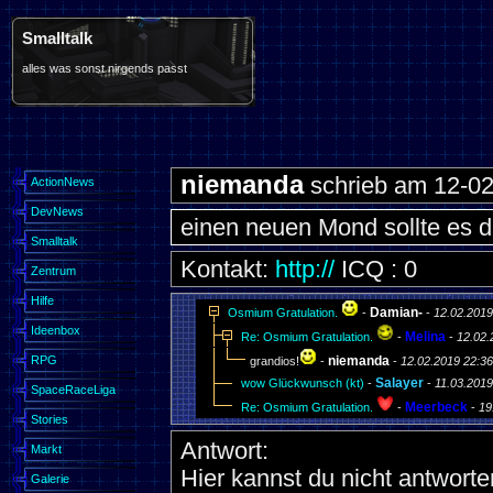
Smalltalk
alles was sonst nirgends passt
niemanda
schrieb am 12-02
ActionNews
DevNews
einen neuen Mond sollte es 
Smalltalk
Kontakt:
http://
ICQ : 0
Zentrum
Hilfe
Damian-
Osmium Gratulation.
-
-
12.02.2019
Ideenbox
Melina
Re: Osmium Gratulation.
-
-
12.02.
RPG
niemanda
grandios!
-
-
12.02.2019 22:36
Salayer
wow Glückwunsch (kt)
-
-
11.03.2019
SpaceRaceLiga
Meerbeck
Re: Osmium Gratulation.
-
-
19
Stories
Antwort:
Markt
Hier kannst du nicht antworte
Galerie