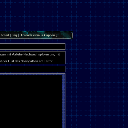
Thread
|
faq
|
Threads ein/aus klappen
]
ingen mit Vorliebe Nachwuchspiloten um, mit
it der Lust des Soziopathen am Terror.