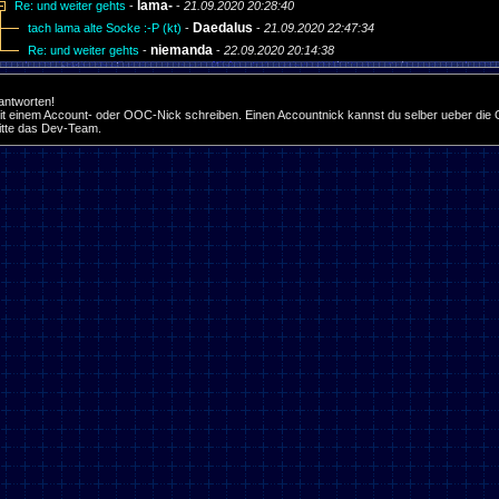
lama-
Re: und weiter gehts
-
-
21.09.2020 20:28:40
Daedalus
tach lama alte Socke :-P (kt)
-
-
21.09.2020 22:47:34
niemanda
Re: und weiter gehts
-
-
22.09.2020 20:14:38
 antworten!
it einem Account- oder OOC-Nick schreiben. Einen Accountnick kannst du selber ueber die O
bitte das Dev-Team.