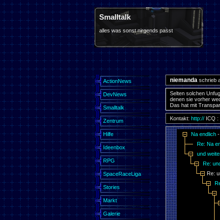
Smalltalk
alles was sonst nirgends passt
niemanda
schrieb 
ActionNews
Selten solchen Unfug
DevNews
denen sie vorher we
Das hat mit Transpar
Smalltalk
Kontakt:
http://
ICQ :
Zentrum
Hilfe
Na endlich
Re: Na en
Ideenbox
und weite
RPG
Re: und
Re: u
SpaceRaceLiga
Re
Stories
Markt
Galerie