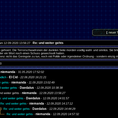
[
neuer 
Re: und weiter gehts
am 12-09-2020 13:56:27 :
 gehoert. Die Terrorschwadronen der dunklen Seite morden voellig wahl- und sinnlos. Sie br
der ein Wort noch einen Schuss gewechselt hatten.
enz nicht das Geringste zu tun, noch mit Politik oder irgendeiner Ordnung - sondern einzig m
 0
niemanda
-
-
31.05.2020 17:52:02
El Cid
dlich
-
-
22.06.2020 16:21:21
niemanda
r gehts
-
-
11.09.2020 13:02:49
Daedalus
 weiter gehts
-
-
12.09.2020 10:38:38
niemanda
nd weiter gehts -
-
12.09.2020 13:56:27
Daedalus
: und weiter gehts
-
-
12.09.2020 14:01:57
niemanda
Re: und weiter gehts
-
-
12.09.2020 14:17:12
Daedalus
Re: und weiter gehts
-
-
12.09.2020 14:44:29
niemanda
Re: und weiter gehts
-
-
12.09.2020 14:57:32