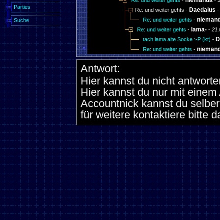
niemanda
Re: und weiter gehts
-
-
1
Parties
Daedalus
Re: und weiter gehts -
nieman
Re: und weiter gehts
-
Suche
lama-
Re: und weiter gehts
-
-
21.
D
tach lama alte Socke :-P (kt)
-
nieman
Re: und weiter gehts
-
Antwort:
Hier kannst du nicht antworte
Hier kannst du nur mit eine
Accountnick kannst du selber
für weitere kontaktiere bitte