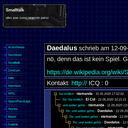
Smalltalk
alles was sonst nirgends passt
Daedalus
schrieb am 12-09
ActionNews
DevNews
nö, denn das ist kein Spiel. G
Smalltalk
Zentrum
https://de.wikipedia.org/wiki/S
Hilfe
Kontakt:
http://
ICQ : 0
Ideenbox
RPG
niemanda
Na endlich
-
-
31.05.2020 17:52:02
El Cid
Re: Na endlich
-
-
22.06.2020 16:21:21
SpaceRaceLiga
niemanda
und weiter gehts
-
-
11.09.2020 13:
Stories
Daedalus
Re: und weiter gehts
-
-
12.09.20
niemanda
Markt
Re: und weiter gehts
-
-
12.09
Daedalus
Re: und weiter gehts
-
-
12.
Galerie