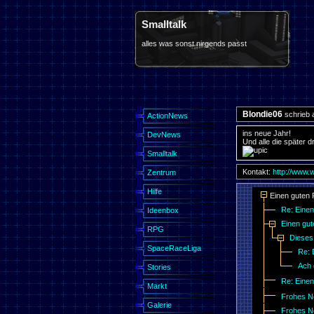
Smalltalk
alles was sonst nirgends passt
Blondie06
schrieb 
ActionNews
ins neue Jahr!
DevNews
Und alle die später d
Smalltalk
Kontakt:
http://www.
Zentrum
Hilfe
Einen guten
Re: Eine
Ideenbox
Einen gu
RPG
Dieses 
SpaceRaceLiga
Re: 
Ach 
Stories
Re: Eine
Markt
Frohes Ne
Galerie
Frohes Ne