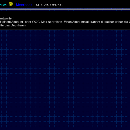
Meerbeck
eues!
-
-
14.02.2021 8:12:36
 antworten!
it einem Account- oder OOC-Nick schreiben. Einen Accountnick kannst du selber ueber die O
bitte das Dev-Team.