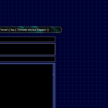
Thread
|
faq
|
Threads ein/aus klappen
]