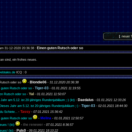
[
neuer 
Einen guten Rutsch oder so
am 31-12-2020 20:36:38 :
ran sind, ein frohes neues.
webtales.de
ICQ : 0
Blondie06
 Rutsch oder so
-
-
31.12.2020 20:36:38
Tiger-03
n guten Rutsch oder so
-
-
01.01.2021 11:19:55
Yal
ten Rutsch oder so
-
-
01.01.2021 11:50:07
Daedalus
Jahr am 5.12. ist 20-jähriges Rundenjubiläum ;-) (kt)
-
-
01.01.2021 12:33:26
Tiger-03
Dieses Jahr am 5.12. ist 20-jähriges Rundenjubiläum ;-)
-
-
02.01.2021 18:44:30
Tassy
du Schiete...
-
-
07.01.2021 15:36:42
Melina
n guten Rutsch oder so
-
-
01.01.2021 12:50:57
the renewer
ues ! (kt)
-
-
07.01.2021 8:36:57
Puls0
ues! (kt)
-
-
09.01.2021 18:10:22