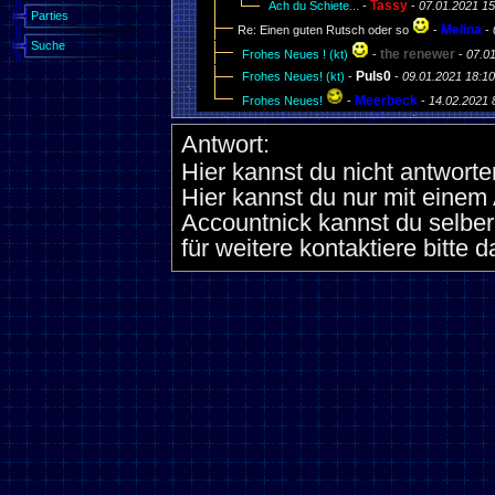
Tassy
Ach du Schiete...
-
-
07.01.2021 15
Parties
Melina
Re: Einen guten Rutsch oder so
-
-
Suche
the renewer
Frohes Neues ! (kt)
-
-
07.01
Puls0
Frohes Neues! (kt)
-
-
09.01.2021 18:10
Meerbeck
Frohes Neues!
-
-
14.02.2021 
Antwort:
Hier kannst du nicht antworte
Hier kannst du nur mit eine
Accountnick kannst du selber
für weitere kontaktiere bitte