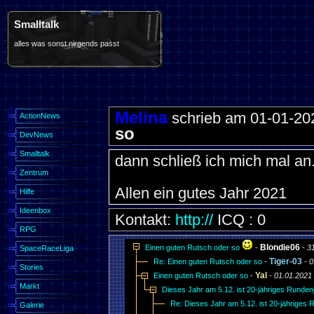
Smalltalk
alles was sonst nirgends passt
Melina
schrieb am 01-01-20
ActionNews
so
DevNews
Smalltalk
dann schließ ich mich mal an.
Zentrum
Allen ein gutes Jahr 2021
Hilfe
Ideenbox
Kontakt:
http://
ICQ : 0
RPG
Blondie06
Einen guten Rutsch oder so
-
-
3
SpaceRaceLiga
Tiger-03
Re: Einen guten Rutsch oder so
-
-
0
Stories
Yal
Einen guten Rutsch oder so
-
-
01.01.2021 
Markt
Dieses Jahr am 5.12. ist 20-jähriges Rundenju
Re: Dieses Jahr am 5.12. ist 20-jähriges 
Galerie