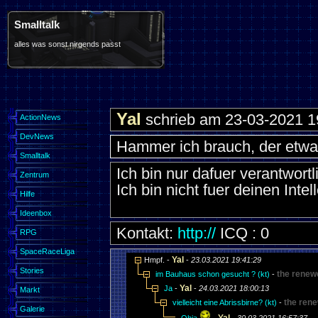
Smalltalk
alles was sonst nirgends passt
Yal
schrieb am 23-03-2021 1
ActionNews
DevNews
Hammer ich brauch, der etwas 
Smalltalk
Ich bin nur dafuer verantwortl
Zentrum
Ich bin nicht fuer deinen Intel
Hilfe
Ideenbox
Kontakt:
http://
ICQ : 0
RPG
SpaceRaceLiga
Yal
Hmpf. -
-
23.03.2021 19:41:29
Stories
the renew
im Bauhaus schon gesucht ? (kt)
-
Yal
Ja
-
-
24.03.2021 18:00:13
Markt
the ren
vielleicht eine Abrissbirne? (kt)
-
Galerie