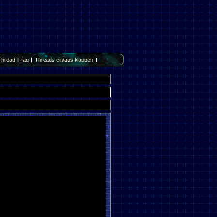
Thread
|
faq
|
Threads ein/aus klappen
]