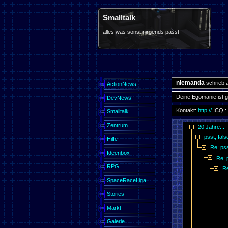
Smalltalk
alles was sonst nirgends passt
niemanda
schrieb 
ActionNews
Deine Egomanie ist g
DevNews
Kontakt:
http://
ICQ :
Smalltalk
Zentrum
20 Jahre...
psst, fal
Hilfe
Re: ps
Ideenbox
Re: 
RPG
Re
SpaceRaceLiga
Stories
Markt
Galerie