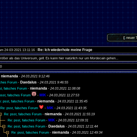
[
neuer 
Re: Ich wiederhole meine Frage
am 24-03-2021 13:11:16 :
rößer als das Universum, gell. Es kann hier natürlich nur um Mordecain gehen...
 0
niemanda
-
-
24.03.2021 9:12:46
Daedalus
sches Forum
-
-
24.03.2021 9:46:55
niemanda
st, falsches Forum
-
-
24.03.2021 11:08:08
MIK
psst, falsches Forum
-
-
24.03.2021 11:27:53
niemanda
: psst, falsches Forum
-
-
24.03.2021 11:35:45
MIK
Re: psst, falsches Forum
-
-
24.03.2021 11:43:35
niemanda
Re: psst, falsches Forum
-
-
24.03.2021 11:55:19
MIK
Re: psst, falsches Forum
-
-
24.03.2021 12:09:31
Daedalus
Re: psst, falsches Forum
-
-
24.03.2021 12:11:44
niemanda
Re: psst, falsches Forum
-
-
24.03.2021 12:49:34