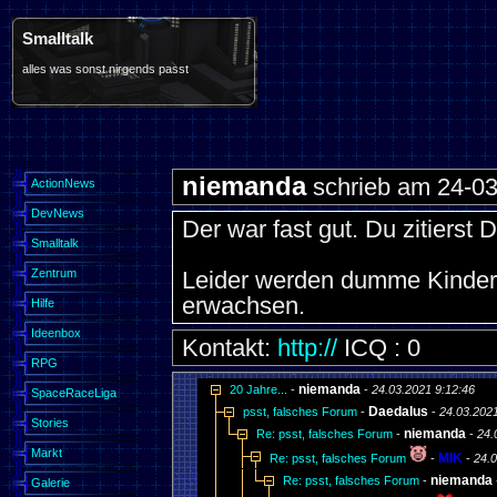
Smalltalk
alles was sonst nirgends passt
niemanda
schrieb am 24-03
ActionNews
DevNews
Der war fast gut. Du zitierst D
Smalltalk
Zentrum
Leider werden dumme Kinders
erwachsen.
Hilfe
Ideenbox
Kontakt:
http://
ICQ : 0
RPG
niemanda
20 Jahre...
-
-
24.03.2021 9:12:46
SpaceRaceLiga
Daedalus
psst, falsches Forum
-
-
24.03.2021
Stories
niemanda
Re: psst, falsches Forum
-
-
24.
Markt
MIK
Re: psst, falsches Forum
-
-
24.0
niemanda
Re: psst, falsches Forum
-
Galerie