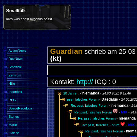
Smalltalk
alles was sonst nirgends passt
Guardian
schrieb am 25-03-
ActionNews
(kt)
DevNews
Smalltalk
Zentrum
Kontakt:
http://
ICQ : 0
Hilfe
Ideenbox
niemanda
20 Jahre...
-
-
24.03.2021 9:12:46
Daedalus
psst, falsches Forum
-
-
24.03.2021
RPG
niemanda
Re: psst, falsches Forum
-
-
24.
SpaceRaceLiga
MIK
Re: psst, falsches Forum
-
-
24.0
Stories
niemanda
Re: psst, falsches Forum
-
Markt
MIK
Re: psst, falsches Forum
-
niema
Re: psst, falsches Forum
-
Galerie