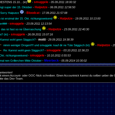
smuggele
ESTENS 15.10... (kt)
-
-
05.09.2011 18:00:32
Haiputze
ingt super der 15. Oktober
-
-
06.09.2011 12:56:50
Bloodcat
Sorry Haiputze
-
-
17.09.2011 21:57:08
Haiputze
in ist erstmal der 15. Okt. richtungsweisend
-
-
19.09.2011 10:13:00
smuggele
er###
-
-
23.09.2011 12:13:54
Haiputze
das ist fast so ne Überraschung
-
-
23.09.2011 22:40:30
smuggele
t? (kt)
-
-
26.09.2011 15:07:16
motti
Kannst wohl geen Säggsch?
-
-
29.09.2011 19:38:39
Haiputze
nimm weniger Drogen!!!! und smuggele: kauf dir ne Tüte Säggsch (kt)
-
-
2
smuggele
Re: Kannst wohl geen Säggsch?
-
-
03.10.2011 22:36:23
smuggele
. Okt. richtungsweisend
-
-
10.10.2011 0:55:53
Meerbeck
al nen Grillerchen Mitte Oktober
-
-
05.09.2014 10:30:02
 antworten!
it einem Account- oder OOC-Nick schreiben. Einen Accountnick kannst du selber ueber die O
bitte das Dev-Team.