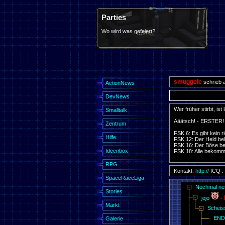
Parties
Wo wird was gefeiert?
smuggele
schrieb 
ActionNews
DevNews
Wer früher stirbt, ist 
Smalltalk
Ääätsch! - ERSTER! 
Zentrum
FSK 6: Es gibt kein 
Hilfe
FSK 12: Der Held b
FSK 16: Der Böse 
Ideenbox
FSK 18: Alle bekomm
RPG
Kontakt:
http://
ICQ :
SpaceRaceLiga
Nochmal nen
Stories
jojo
-
Markt
Scheiss
ENDE
Galerie