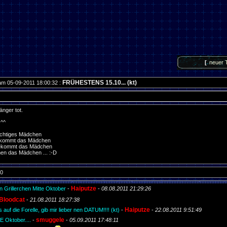
[
neuer 
FRÜHESTENS 15.10... (kt)
am 05-09-2011 18:00:32 :
länger tot.
^^
richtiges Mädchen
ekommt das Mädchen
bekommt das Mädchen
en das Mädchen ... :-D
 0
Haiputze
 Grillerchen Mitte Oktober
-
-
08.08.2011 21:29:26
Bloodcat
-
21.08.2011 18:27:38
Haiputze
 auf die Forelle, gib mir lieber nen DATUM!!!! (kt)
-
-
22.08.2011 9:51:49
smuggele
 Oktober....
-
-
05.09.2011 17:48:11