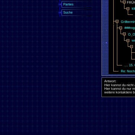
FRÜH
Parties
kl
Suche
Grillterm
###rog
O_O 
wo
.... 15
Re: Nochm
Antwort:
Hier kannst du nicht
Hier kannst du nur m
weitere kontaktiere 