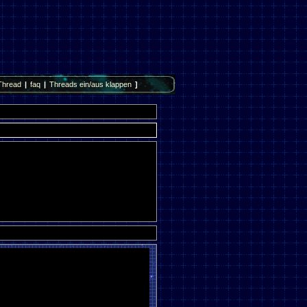
Thread
|
faq
|
Threads ein/aus klappen
]